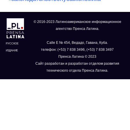
© 2016-2023 Латиноамериканское информационное
агентство Пренса Латина.
Calle E № 454, Ведадо, Гавана, Куба.
РУССКОЕ
телефон: (+53) 7 838 3496, (+53) 7 838 3497
ИЗДАНИЕ
Пренса Латина © 2023
Сайт разработан и разработан отделом развития
технического отдела Пренса Латина.