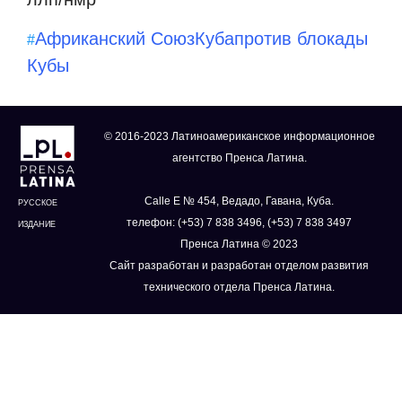
Африканский Союз
Куба
против блокады
#
Кубы
© 2016-2023 Латиноамериканское информационное
агентство Пренса Латина.
Calle E № 454, Ведадо, Гавана, Куба.
РУССКОЕ
телефон: (+53) 7 838 3496, (+53) 7 838 3497
ИЗДАНИЕ
Пренса Латина © 2023
Сайт разработан и разработан отделом развития
технического отдела Пренса Латина.