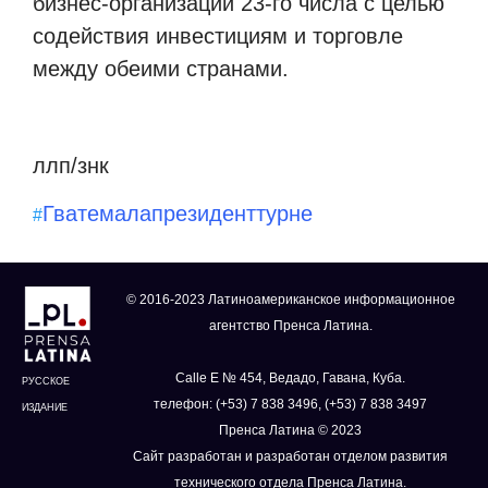
бизнес-организаций 23-го числа с целью
содействия инвестициям и торговле
между обеими странами.
ллп/знк
Гватемала
президент
турне
#
© 2016-2023 Латиноамериканское информационное
агентство Пренса Латина.
Calle E № 454, Ведадо, Гавана, Куба.
РУССКОЕ
телефон: (+53) 7 838 3496, (+53) 7 838 3497
ИЗДАНИЕ
Пренса Латина © 2023
Сайт разработан и разработан отделом развития
технического отдела Пренса Латина.