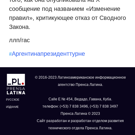
сообщение под названием «Изменение
правил», критикующее отказ от Сводного
Закона.
ллп/гас
Аргентина
президент
турне
#
© 2016-2023 Латиноамериканское информационное
агентство Пренса Латина.
Calle E № 454, Ведадо, Гавана, Куба.
РУССКОЕ
телефон: (+53) 7 838 3496, (+53) 7 838 3497
ИЗДАНИЕ
Пренса Латина © 2023
Сайт разработан и разработан отделом развития
технического отдела Пренса Латина.