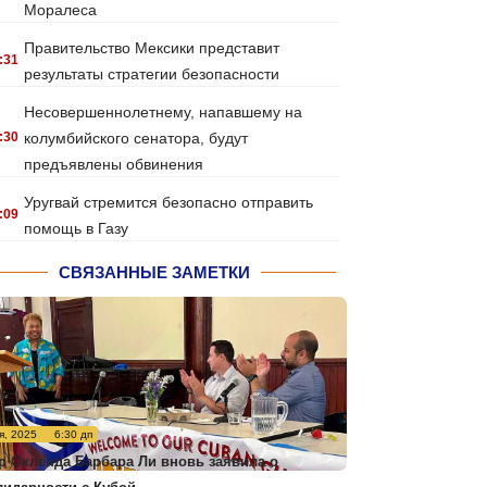
Моралеса
Правительство Мексики представит
:31
результаты стратегии безопасности
Несовершеннолетнему, напавшему на
:30
колумбийского сенатора, будут
предъявлены обвинения
Уругвай стремится безопасно отправить
:09
помощь в Газу
СВЯЗАННЫЕ ЗАМЕТКИ
я, 2025
6:30 дп
р Окленда Барбара Ли вновь заявила о