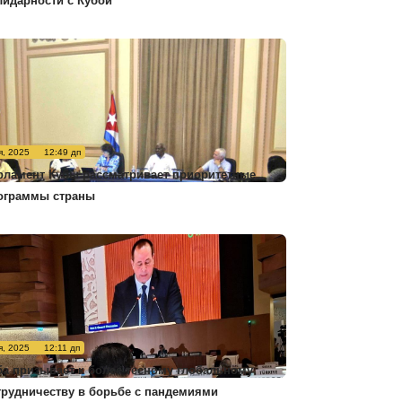
лидарности с Кубой
я, 2025
12:49 дп
рламент Кубы рассматривает приоритетные
ограммы страны
я, 2025
12:11 дп
ба призывает к более тесному глобальному
трудничеству в борьбе с пандемиями