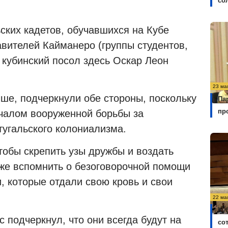
со
ских кадетов, обучавшихся на Кубе
тавителей Кайманеро (группы студентов,
 кубинский посол здесь Оскар Леон
23 ма
ше, подчеркнули обе стороны, поскольку
Па
пр
ачалом вооруженной борьбы за
тугальского колониализма.
тобы скрепить узы дружбы и воздать
кже вспомнить о безоговорочной помощи
, которые отдали свою кровь и свои
22 ма
Ку
 подчеркнул, что они всегда будут на
со