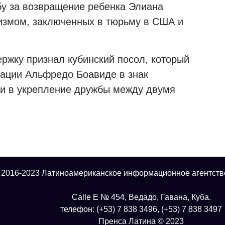
бу за возвращение ребенка Элиана
ризмом, заключенных в тюрьму в США и
ержку признал кубинский посол, который
иации Альфредо Боавиде в знак
ии в укрепление дружбы между двумя
 2016-2023 Латиноамериканское информационное агентств
Calle E № 454, Ведадо, Гавана, Куба.
телефон: (+53) 7 838 3496, (+53) 7 838 3497
Пренса Латина © 2023