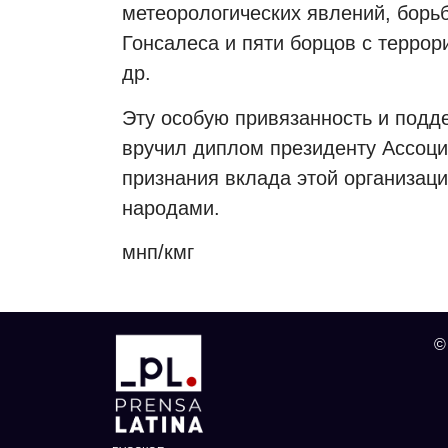
метеорологических явлений, борь
Гонсалеса и пяти борцов с терро
др.
Эту особую привязанность и подд
вручил диплом президенту Ассоц
признания вклада этой организац
народами.
мнп/кмг
©