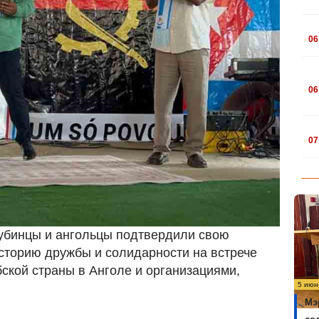
.
06
.
06
.
07
Кубинцы и ангольцы подтвердили свою
сторию дружбы и солидарности на встрече
ской страны в Анголе и организациями,
5 июн
Мэ