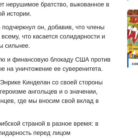
ет нерушимое братство, выкованное в
й истории.
 подчеркнул он, добавив, что члены
 всему, что касается солидарности и
ы сильнее.
20 ма
Пр
вую и финансовую блокаду США против
со
е на уничтожение ее суверенитета.
Энрике Кинделан со своей стороны
героизме ангольцев и о значении,
инцев, где мы вносим свой вклад в
ибской страной в разное время: в
олидарность перед лицом