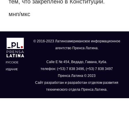
тем, что закреплено в Конституции.
мнп/мкс
© 2016-2023 Латиноамериканское информационное
агентство Пренса Латина.
Calle E № 454, Ведадо, Гавана, Куба.
РУССКОЕ
телефон: (+53) 7 838 3496, (+53) 7 838 3497
ИЗДАНИЕ
Пренса Латина © 2023
Сайт разработан и разработан отделом развития
технического отдела Пренса Латина.