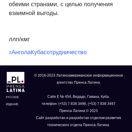
обеими странами, с целью получения
взаимной выгоды.
ллп/кмг
Ангола
Куба
сотрудничество
#
© 2016-2023 Латиноамериканское информационное
агентство Пренса Латина.
Calle E № 454, Ведадо, Гавана, Куба.
РУССКОЕ
телефон: (+53) 7 838 3496, (+53) 7 838 3497
ИЗДАНИЕ
Пренса Латина © 2023
Сайт разработан и разработан отделом развития
технического отдела Пренса Латина.