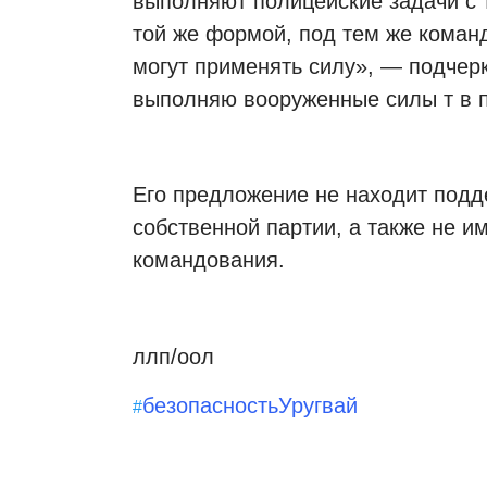
выполняют полицейские задачи с т
той же формой, под тем же коман
могут применять силу», — подчерк
выполняю вооруженные силы т в п
Его предложение не находит подде
собственной партии, а также не и
командования.
ллп/оол
безопасность
Уругвай
#