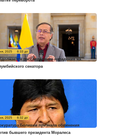
пытке переворота
ня, 2025
6:33 дп
одолжается расследование нападения на
лумбийского сенатора
ня, 2025
6:32 дп
окуратура Боливии признала обвинения
отив бывшего президента Моралеса