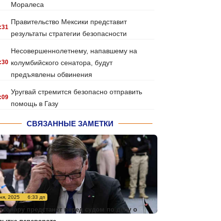
Моралеса
Правительство Мексики представит
:31
результаты стратегии безопасности
Несовершеннолетнему, напавшему на
:30
колумбийского сенатора, будут
предъявлены обвинения
Уругвай стремится безопасно отправить
:09
помощь в Газу
СВЯЗАННЫЕ ЗАМЕТКИ
ня, 2025
6:33 дп
лсонару предстанет перед судом по делу о