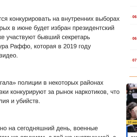
.
06
тся конкурировать на внутренних выборах
рых в июне будет избран президентский
.
же участвуют бывший секретарь
06
ура Раффо, которая в 2019 году
видео.
.
07
огала» полиции в некоторых районах
вки конкурируют за рынок наркотиков, что
ия и убийств.
10 ию
ьно на сегодняшний день, военные
Бо