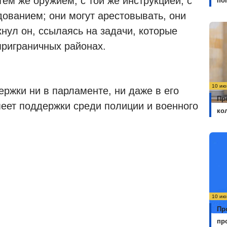
ем же оружием, с той же инструкцией, с
по
дованием; они могут арестовывать, они
нул он, ссылаясь на задачи, которые
риграничных районах.
10 ию
ржки ни в парламенте, ни даже в его
Пр
меет поддержки среди полиции и военного
ко
10 ию
Пр
пр