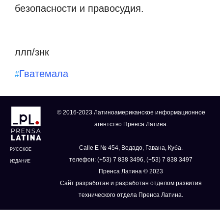
безопасности и правосудия.
ллп/знк
Гватемала
#
© 2016-2023 Латиноамериканское информационное
агентство Пренса Латина.
Calle E № 454, Ведадо, Гавана, Куба.
РУССКОЕ
телефон: (+53) 7 838 3496, (+53) 7 838 3497
ИЗДАНИЕ
Пренса Латина © 2023
Сайт разработан и разработан отделом развития
технического отдела Пренса Латина.