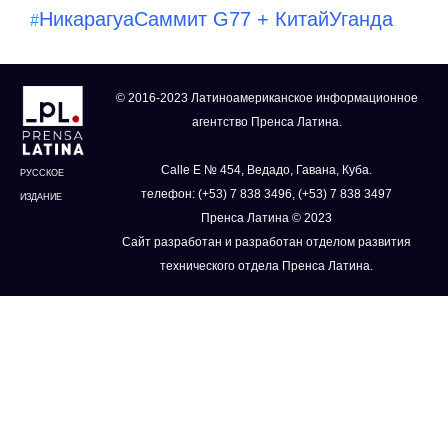
Никарагуа
Саммит G77 + Китай
Уганда
#
© 2016-2023 Латиноамериканское информационное
агентство Пренса Латина.
Calle E № 454, Ведадо, Гавана, Куба.
РУССКОЕ
телефон: (+53) 7 838 3496, (+53) 7 838 3497
ИЗДАНИЕ
Пренса Латина © 2023
Сайт разработан и разработан отделом развития
технического отдела Пренса Латина.