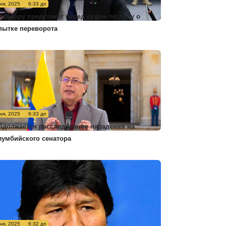
ня, 2025
6:33 дп
лсонару предстанет перед судом по делу о
пытке переворота
ня, 2025
6:33 дп
одолжается расследование нападения на
лумбийского сенатора
ня, 2025
6:32 дп