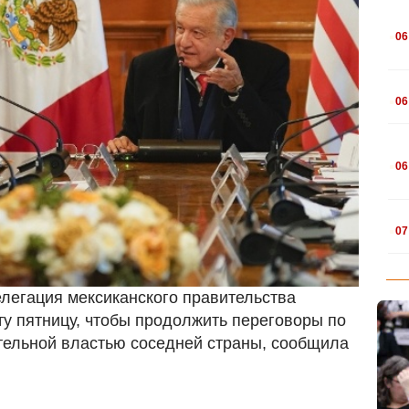
.
06
.
06
.
06
.
07
елегация мексиканского правительства
у пятницу, чтобы продолжить переговоры по
ельной властью соседней страны, сообщила