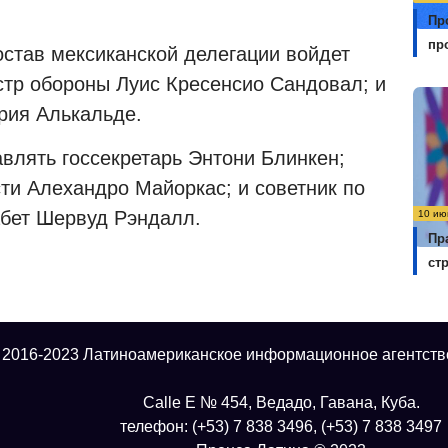
Пр
пр
остав мексиканской делегации войдет
тр обороны Луис Кресенсио Сандовал; и
рия Алькальде.
влять госсекретарь Энтони Блинкен;
ти Алехандро Майоркас; и советник по
абет Шервуд Рэндалл.
10 ию
Пр
ст
 2016-2023 Латиноамериканское информационное агентств
Calle E № 454, Ведадо, Гавана, Куба.
телефон: (+53) 7 838 3496, (+53) 7 838 3497