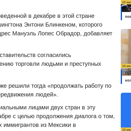
10 ию
Бо
оведенной в декабре в этой стране
по
ингтона Энтони Блинкеном, которого
дрес Мануэль Лопес Обрадор, добавляет
ставительств согласились
чению торговли людьми и преступных
10 ию
Пр
ко
кже решили тогда «продолжать работу по
ередвижения людей».
альными лицами двух стран в эту
абре с целью продолжения диалога о том,
х иммигрантов из Мексики в
10 ию