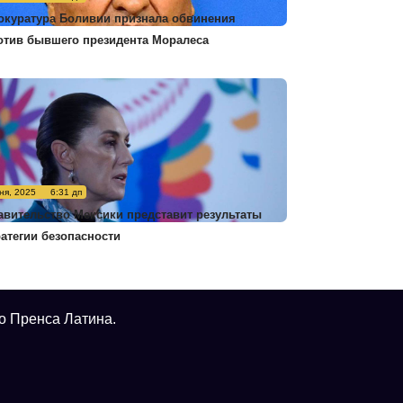
окуратура Боливии признала обвинения
отив бывшего президента Моралеса
ня, 2025
6:31 дп
авительство Мексики представит результаты
ратегии безопасности
о Пренса Латина.