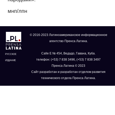
мнп/лпн
© 2016-2023 Латиноамериканское информационное
агентство Пренса Латина.
Calle E № 454, Ведадо, Гавана, Куба.
РУССКОЕ
телефон: (+53) 7 838 3496, (+53) 7 838 3497
ИЗДАНИЕ
Пренса Латина © 2023
Сайт разработан и разработан отделом развития
технического отдела Пренса Латина.