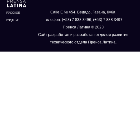
Calle E № 454, Ведадо, Гавана, Куба.
РУССКОЕ
телефон: (+53) 7 838 3496, (+53) 7 838 3497
ИЗДАНИЕ
Пренса Латина © 2023
Сайт разработан и разработан отделом развития
технического отдела Пренса Латина.