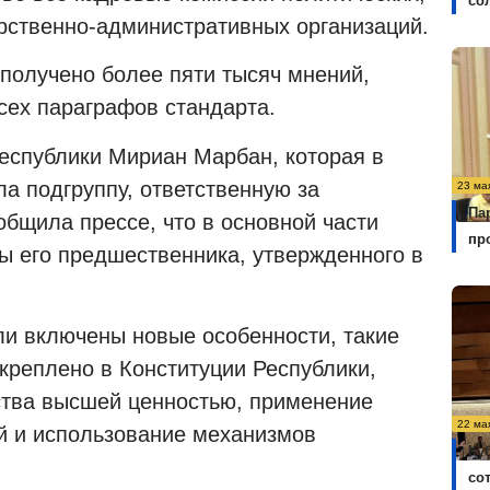
со
рственно-административных организаций.
 получено более пяти тысяч мнений,
сех параграфов стандарта.
еспублики Мириан Марбан, которая в
а подгруппу, ответственную за
23 ма
Па
ообщила прессе, что в основной части
пр
ы его предшественника, утвержденного в
ли включены новые особенности, такие
акреплено в Конституции Республики,
ства высшей ценностью, применение
22 ма
й и использование механизмов
Ку
со