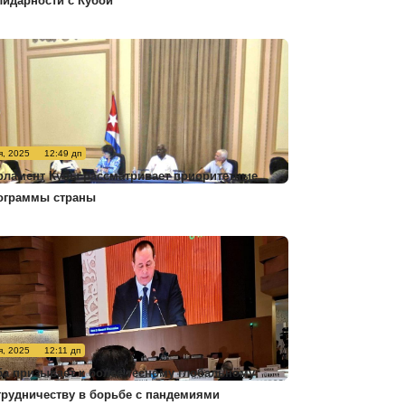
лидарности с Кубой
я, 2025
12:49 дп
рламент Кубы рассматривает приоритетные
ограммы страны
я, 2025
12:11 дп
ба призывает к более тесному глобальному
трудничеству в борьбе с пандемиями