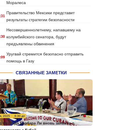
Моралеса
Правительство Мексики представит
:31
результаты стратегии безопасности
Несовершеннолетнему, напавшему на
:30
колумбийского сенатора, будут
предъявлены обвинения
Уругвай стремится безопасно отправить
:09
помощь в Газу
СВЯЗАННЫЕ ЗАМЕТКИ
я, 2025
6:30 дп
р Окленда Барбара Ли вновь заявила о