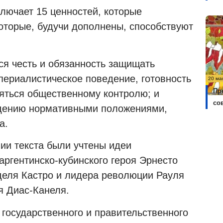
ключает 15 ценностей, которые
оторые, будучи дополнены, способствуют
ся честь и обязанность защищать
периалистическое поведение, готовность
20 ма
Пр
няться общественному контролю; и
со
адению нормативными положениями,
а.
ии текста были учтены идеи
аргентинско-кубинского героя Эрнесто
деля Кастро и лидера революции Рауля
я Диас-Канеля.
 государственного и правительственного