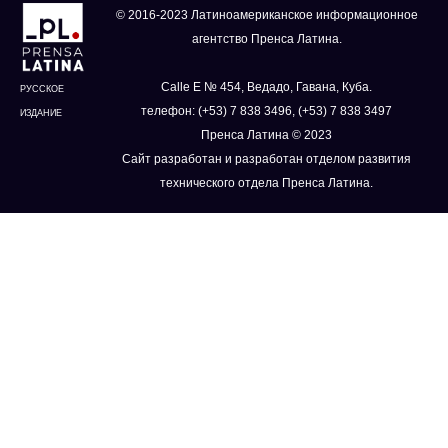
© 2016-2023 Латиноамериканское информационное
агентство Пренса Латина.
Calle E № 454, Ведадо, Гавана, Куба.
РУССКОЕ
телефон: (+53) 7 838 3496, (+53) 7 838 3497
ИЗДАНИЕ
Пренса Латина © 2023
Сайт разработан и разработан отделом развития
технического отдела Пренса Латина.