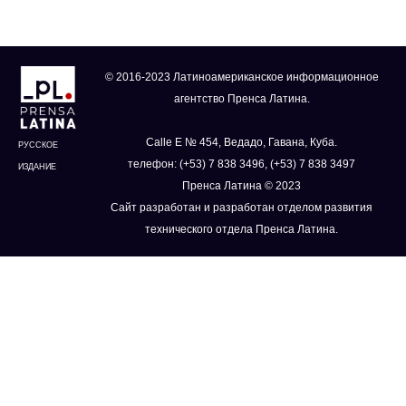
© 2016-2023 Латиноамериканское информационное
агентство Пренса Латина.
Calle E № 454, Ведадо, Гавана, Куба.
РУССКОЕ
телефон: (+53) 7 838 3496, (+53) 7 838 3497
ИЗДАНИЕ
Пренса Латина © 2023
Сайт разработан и разработан отделом развития
технического отдела Пренса Латина.