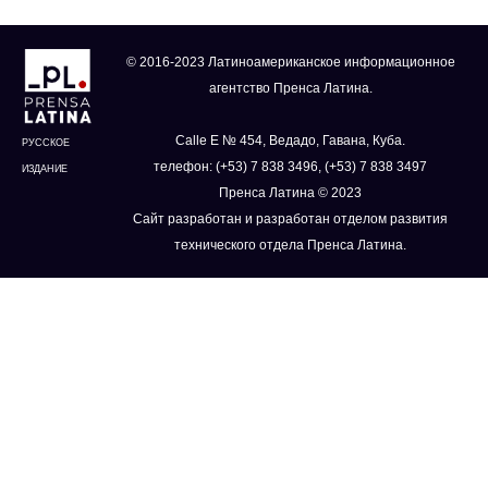
© 2016-2023 Латиноамериканское информационное
агентство Пренса Латина.
Calle E № 454, Ведадо, Гавана, Куба.
РУССКОЕ
телефон: (+53) 7 838 3496, (+53) 7 838 3497
ИЗДАНИЕ
Пренса Латина © 2023
Сайт разработан и разработан отделом развития
технического отдела Пренса Латина.