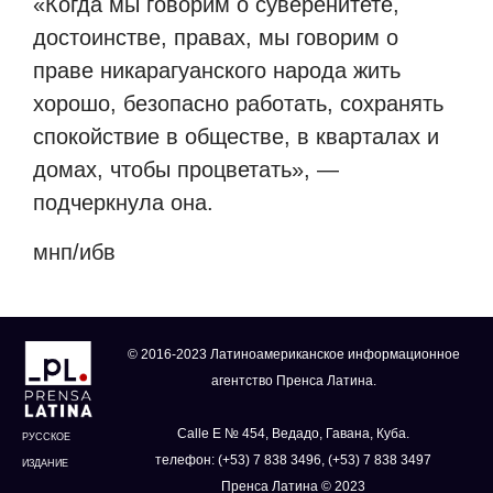
«Когда мы говорим о суверенитете,
достоинстве, правах, мы говорим о
праве никарагуанского народа жить
хорошо, безопасно работать, сохранять
спокойствие в обществе, в кварталах и
домах, чтобы процветать», —
подчеркнула она.
мнп/ибв
© 2016-2023 Латиноамериканское информационное
агентство Пренса Латина.
Calle E № 454, Ведадо, Гавана, Куба.
РУССКОЕ
телефон: (+53) 7 838 3496, (+53) 7 838 3497
ИЗДАНИЕ
Пренса Латина © 2023