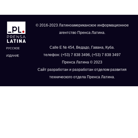
© 2016-2023 Латиноамериканское информационное
агентство Пренса Латина.
Calle E № 454, Ведадо, Гавана, Куба.
РУССКОЕ
телефон: (+53) 7 838 3496, (+53) 7 838 3497
ИЗДАНИЕ
Пренса Латина © 2023
Сайт разработан и разработан отделом развития
технического отдела Пренса Латина.