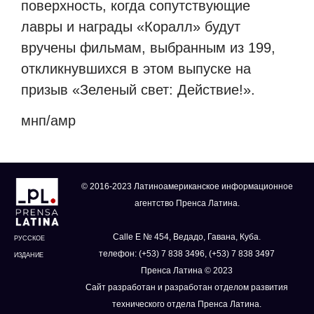
поверхность, когда сопутствующие
лавры и награды «Коралл» будут
вручены фильмам, выбранным из 199,
откликнувшихся в этом выпуске на
призыв «Зеленый свет: Действие!».
мнп/амр
© 2016-2023 Латиноамериканское информационное
агентство Пренса Латина.
Calle E № 454, Ведадо, Гавана, Куба.
РУССКОЕ
телефон: (+53) 7 838 3496, (+53) 7 838 3497
ИЗДАНИЕ
Пренса Латина © 2023
Сайт разработан и разработан отделом развития
технического отдела Пренса Латина.