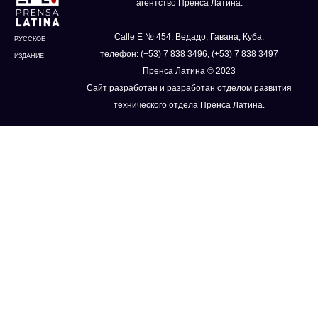
агентство Пренса Латина.
Calle E № 454, Ведадо, Гавана, Куба.
РУССКОЕ
телефон: (+53) 7 838 3496, (+53) 7 838 3497
ИЗДАНИЕ
Пренса Латина © 2023
Сайт разработан и разработан отделом развития
технического отдела Пренса Латина.