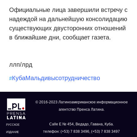
Официальные лица завершили встречу с
надеждой на дальнейшую консолидацию
существующих двусторонних отношений
в ближайшие дни, сообщает газета.
ллп/лрд
Куба
Мальдивы
сотрудничество
#
© 2016-2023 Латиноамериканское информационное
агентство Пренса Латина.
Calle E № 454, Ведадо, Гавана, Куба.
РУССКОЕ
телефон: (+53) 7 838 3496, (+53) 7 838 3497
ИЗДАНИЕ