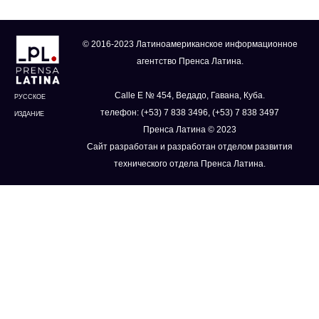
© 2016-2023 Латиноамериканское информационное
агентство Пренса Латина.
Calle E № 454, Ведадо, Гавана, Куба.
РУССКОЕ
телефон: (+53) 7 838 3496, (+53) 7 838 3497
ИЗДАНИЕ
Пренса Латина © 2023
Сайт разработан и разработан отделом развития
технического отдела Пренса Латина.