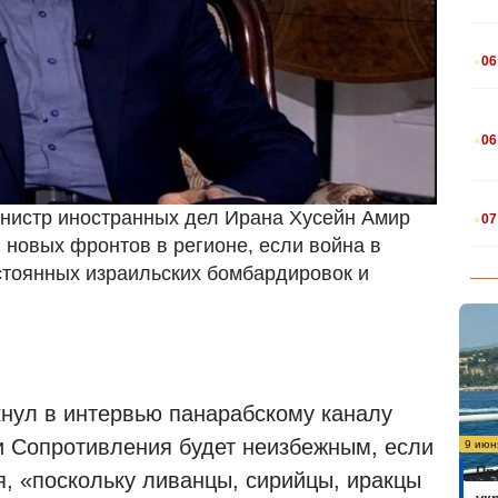
.
06
.
06
.
инистр иностранных дел Ирана Хусейн Амир
07
новых фронтов в регионе, если война в
остоянных израильских бомбардировок и
нул в интервью панарабскому каналу
и Сопротивления будет неизбежным, если
9 июн
Пр
я, «поскольку ливанцы, сирийцы, иракцы