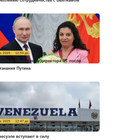
реплению сотрудничества с Вьетнамом
я, 2025
12:53 дп
карагуа поздравила директора RT после
изнания Путина
я, 2025
12:47 дп
ры по обеспечению безопасности выборов в
несуэле вступают в силу