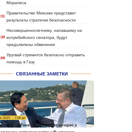
Моралеса
Правительство Мексики представит
:31
результаты стратегии безопасности
Несовершеннолетнему, напавшему на
:30
колумбийского сенатора, будут
предъявлены обвинения
Уругвай стремится безопасно отправить
:09
помощь в Газу
СВЯЗАННЫЕ ЗАМЕТКИ
я, 2025
7:08 дп
есса Коста-Рики подчеркивает интерес к