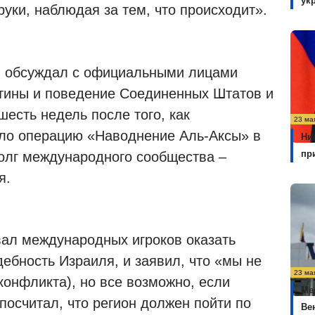
ук
руки, наблюдая за тем, что происходит».
он обсуждал с официальными лицами
тины и поведение Соединенных Штатов и
шесть недель после того, как
23 ма
ало операцию «Наводнение Аль-Аксы» в
Ни
пр
долг международного сообщества –
я.
вал международных игроков оказать
ебность Израиля, и заявил, что «мы не
23 ма
онфликта), но все возможно, если
Ме
посчитал, что регион должен пойти по
Ве