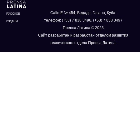
Calle E № 454, Ведадо, Гавана, Куба.
РУССКОЕ
телефон: (+53) 7 838 3496, (+53) 7 838 3497
ИЗДАНИЕ
Пренса Латина © 2023
Сайт разработан и разработан отделом развития
технического отдела Пренса Латина.