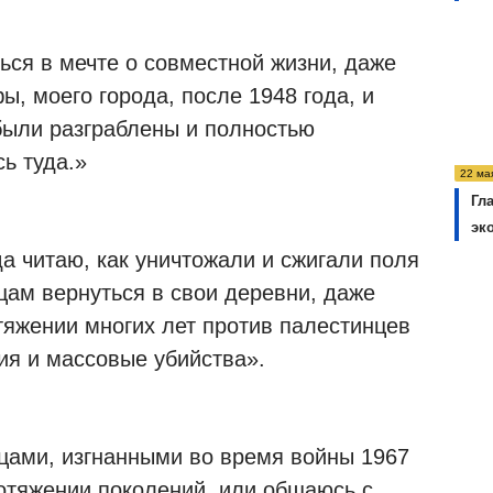
ься в мечте о совместной жизни, даже
, моего города, после 1948 года, и
 были разграблены и полностью
ь туда.»
22 ма
Гл
эк
а читаю, как уничтожали и сжигали поля
цам вернуться в свои деревни, даже
тяжении многих лет против палестинцев
я и массовые убийства».
нцами, изгнанными во время войны 1967
ротяжении поколений, или общаюсь с