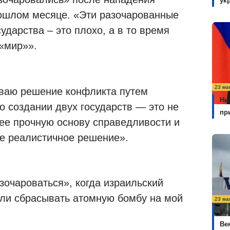
ук
ошлом месяце. «Эти разочарованные
ударства – это плохо, а в то время
 «мир»».
23 ма
ваю решение конфликта путем
Ни
о создании двух государств — это не
пр
ее прочную основу справедливости и
ое реалистичное решение».
зочароваться», когда израильский
 ли сбрасывать атомную бомбу на мой
23 ма
Ме
Ве