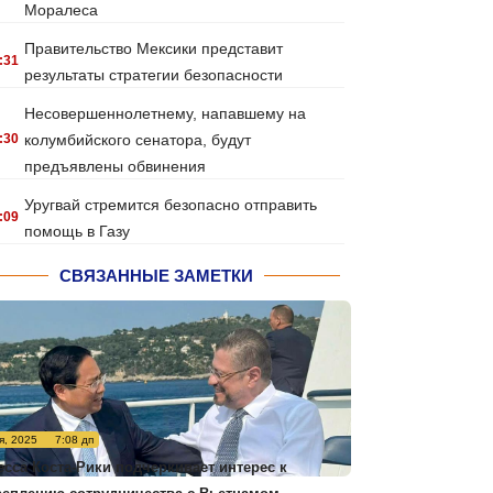
Моралеса
Правительство Мексики представит
:31
результаты стратегии безопасности
Несовершеннолетнему, напавшему на
:30
колумбийского сенатора, будут
предъявлены обвинения
Уругвай стремится безопасно отправить
:09
помощь в Газу
СВЯЗАННЫЕ ЗАМЕТКИ
я, 2025
7:08 дп
есса Коста-Рики подчеркивает интерес к