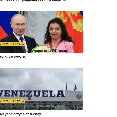
реплению сотрудничества с Вьетнамом
я, 2025
12:53 дп
карагуа поздравила директора RT после
изнания Путина
я, 2025
12:47 дп
ры по обеспечению безопасности выборов в
несуэле вступают в силу