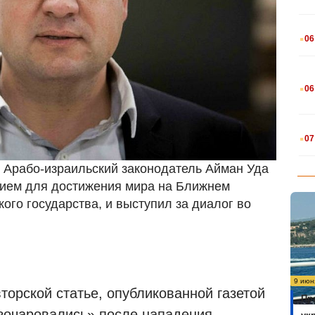
.
06
.
06
.
07
) Арабо-израильский законодатель Айман Уда
нием для достижения мира на Ближнем
ого государства, и выступил за диалог во
9 июн
торской статье, опубликованной газетой
Пр
азочаровались» после нападения