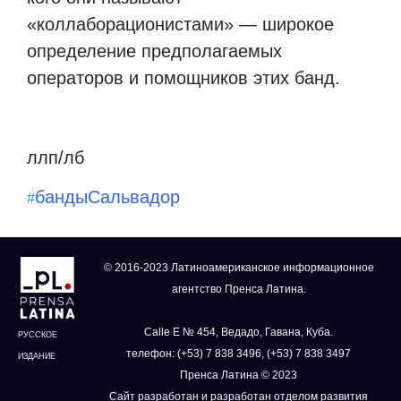
«коллаборационистами» — широкое
определение предполагаемых
операторов и помощников этих банд.
ллп/лб
банды
Сальвадор
#
© 2016-2023 Латиноамериканское информационное
агентство Пренса Латина.
Calle E № 454, Ведадо, Гавана, Куба.
РУССКОЕ
телефон: (+53) 7 838 3496, (+53) 7 838 3497
ИЗДАНИЕ
Пренса Латина © 2023
Сайт разработан и разработан отделом развития