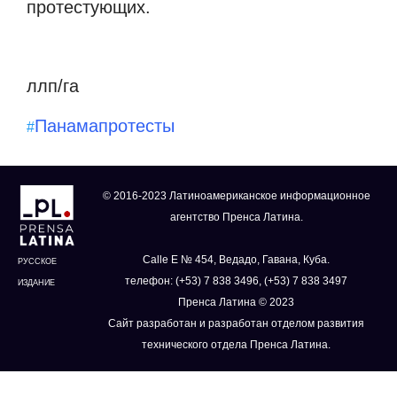
протестующих.
ллп/га
Панама
протесты
#
© 2016-2023 Латиноамериканское информационное
агентство Пренса Латина.
Calle E № 454, Ведадо, Гавана, Куба.
РУССКОЕ
телефон: (+53) 7 838 3496, (+53) 7 838 3497
ИЗДАНИЕ
Пренса Латина © 2023
Сайт разработан и разработан отделом развития
технического отдела Пренса Латина.