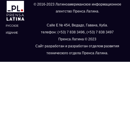
© 2016-2023 Латиноамериканское информационное
агентство Пренса Латина.
Calle E № 454, Ведадо, Гавана, Куба.
РУССКОЕ
телефон: (+53) 7 838 3496, (+53) 7 838 3497
ИЗДАНИЕ
Пренса Латина © 2023
Сайт разработан и разработан отделом развития
технического отдела Пренса Латина.