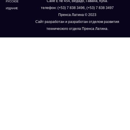
Calle E № 454, Ведадо, Гавана, Куба.
РУССКОЕ
телефон: (+53) 7 838 3496, (+53) 7 838 3497
ИЗДАНИЕ
Пренса Латина © 2023
Сайт разработан и разработан отделом развития
технического отдела Пренса Латина.