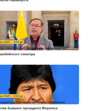
пытке переворота
ня, 2025
6:33 дп
одолжается расследование нападения на
лумбийского сенатора
ня, 2025
6:32 дп
окуратура Боливии признала обвинения
отив бывшего президента Моралеса