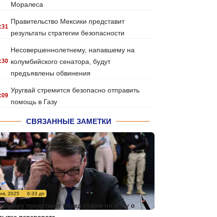
Моралеса
Правительство Мексики представит
:31
результаты стратегии безопасности
Несовершеннолетнему, напавшему на
:30
колумбийского сенатора, будут
предъявлены обвинения
Уругвай стремится безопасно отправить
:09
помощь в Газу
СВЯЗАННЫЕ ЗАМЕТКИ
ня, 2025
6:33 дп
лсонару предстанет перед судом по делу о