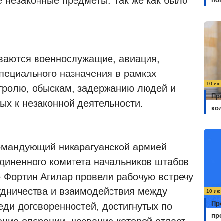
ие незаконные предметы. Так же как было
по
ваются военнослужащие, авиация,
специального назначения в рамках
10 ию
тролю, обыскам, задержанию людей и
Пр
ых к незаконной деятельности.
ко
омандующий никарагуанской армией
диненного комитета начальников штабов
 Фортин Агилар провели рабочую встречу
удничества и взаимодействия между
10 ию
Пр
ди договоренностей, достигнутых по
пр