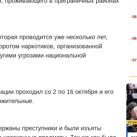
я, проживающего в приграничных районах
.
06
.
торая проводится уже несколько лет,
06
оротом наркотиков, организованной
ругими угрозами национальной
.
07
ации проходил со 2 по 16 октября и его
ожительные.
10 ию
ржаны преступники и были изъяты
Бо