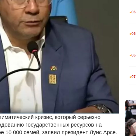
.
06
.
06
.
06
.
07
лиматический кризис, который серьезно
одованию государственных ресурсов на
 10 000 семей, заявил президент Луис Арсе.