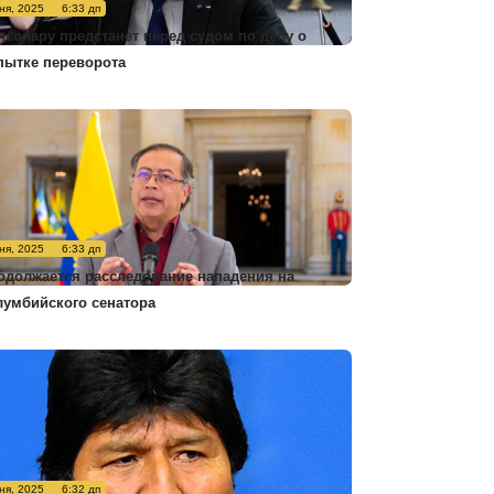
ня, 2025
6:33 дп
лсонару предстанет перед судом по делу о
пытке переворота
ня, 2025
6:33 дп
одолжается расследование нападения на
лумбийского сенатора
ня, 2025
6:32 дп