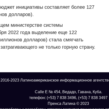
бюджет инициативы составляет более 127
нов долларов).
ящем министерстве системы
бря 2022 года выделение еще 122
иллионов долларов) стала смягчать
затрагивающего не только горную страну.
 2016-2023 Латиноамериканское информационное агентств
Calle E № 454, Ведадо, Гавана, Куба.
телефон: (+53) 7 838 3496, (+53) 7 838 3497
Пренса Латина © 2023