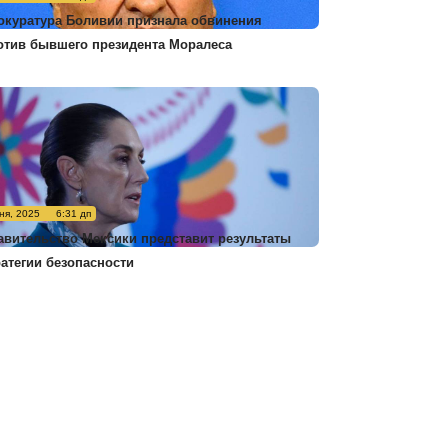
окуратура Боливии признала обвинения
отив бывшего президента Моралеса
ня, 2025
6:31 дп
авительство Мексики представит результаты
ратегии безопасности