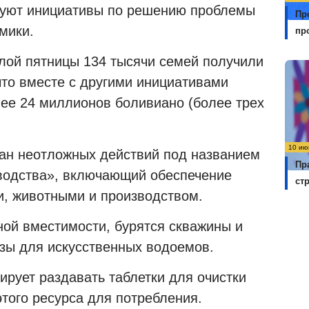
ируют инициативы по решению проблемы
Пр
мики.
пр
шлой пятницы 134 тысячи семей получили
что вместе с другими инициативами
ее 24 миллионов боливиано (более трех
10 ию
ан неотложных действий под названием
Пр
водства», включающий обеспечение
ст
, животными и производством.
ной вместимости, бурятся скважины и
зы для искусственных водоемов.
ирует раздавать таблетки для очистки
этого ресурса для потребления.