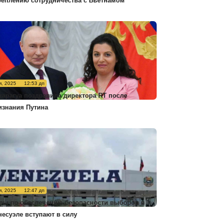
реплению сотрудничества с Вьетнамом
я, 2025
12:53 дп
карагуа поздравила директора RT после
изнания Путина
я, 2025
12:47 дп
ры по обеспечению безопасности выборов в
несуэле вступают в силу