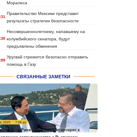
Моралеса
Правительство Мексики представит
:31
результаты стратегии безопасности
Несовершеннолетнему, напавшему на
:30
колумбийского сенатора, будут
предъявлены обвинения
Уругвай стремится безопасно отправить
:09
помощь в Газу
СВЯЗАННЫЕ ЗАМЕТКИ
я, 2025
7:08 дп
есса Коста-Рики подчеркивает интерес к