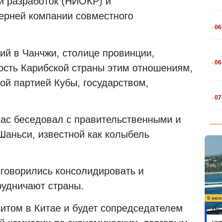
и разработок (НИОКР) и
ерней компании совместного
.
06
ий в Чанчжи, столице провинции,
.
06
сть Карибской страны этим отношениям,
й партией Кубы, государством,
.
07
ас беседовал с правительственными и
аньси, известной как колыбель
оговорились консолидировать и
рудничают страны.
9 июн
зитом в Китае и будет сопредседателем
Пр