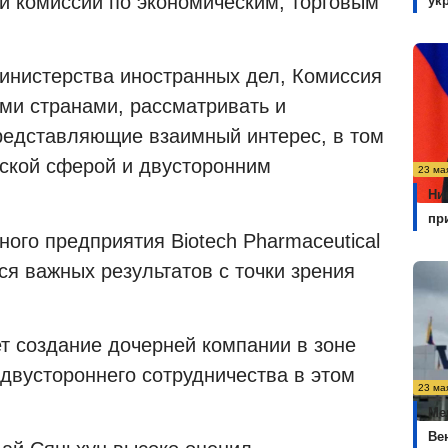
й комиссии по экономическим, торговым
ук
инистерства иностранных дел, Комиссия
ими странами, рассматривать и
редставляющие взаимный интерес, в том
еской сферой и двусторонним
23 ма
Ни
пр
ого предприятия Biotech Pharmaceutical
ся важных результатов с точки зрения
т создание дочерней компании в зоне
двустороннего сотрудничества в этом
23 ма
Ме
Ве