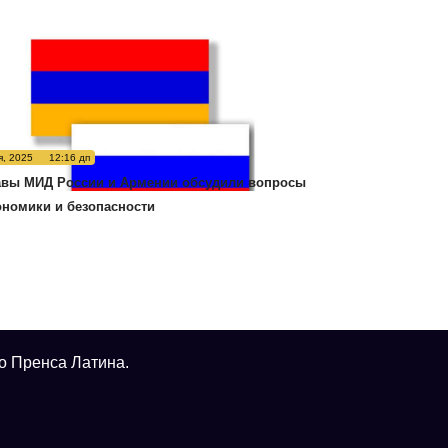
я, 2025
12:16 дп
авы МИД России и Армении обсудили вопросы
ономики и безопасности
о Пренса Латина.