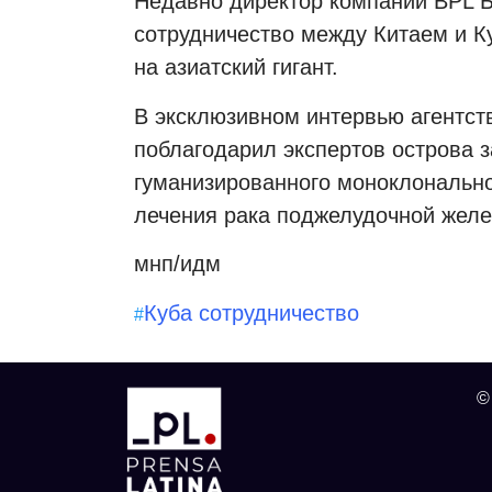
Недавно директор компании BPL Б
сотрудничество между Китаем и К
на азиатский гигант.
В эксклюзивном интервью агентст
поблагодарил экспертов острова з
гуманизированного моноклонально
лечения рака поджелудочной желе
мнп/идм
Куба сотрудничество
#
©