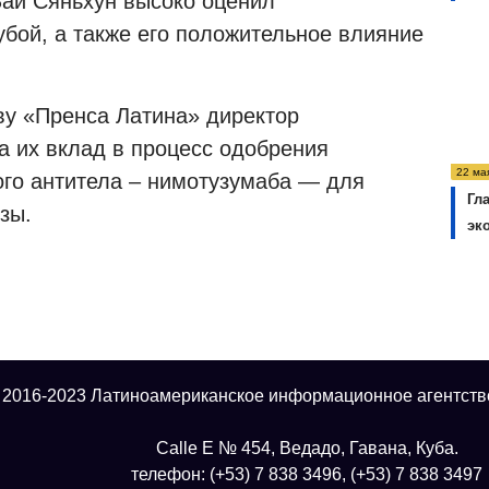
ай Сяньхун высоко оценил
убой, а также его положительное влияние
ву «Пренса Латина» директор
а их вклад в процесс одобрения
22 ма
го антитела – нимотузумаба — для
Гл
зы.
эк
 2016-2023 Латиноамериканское информационное агентств
Calle E № 454, Ведадо, Гавана, Куба.
телефон: (+53) 7 838 3496, (+53) 7 838 3497