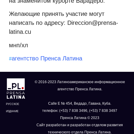
на знаменитом курорте Варадеро.
Желающие принять участие могут
написать по адресу: Direcсion@prensa-
latina.cu
мнп/хл
агентство Пренса Латина
#
© 2016-2023 Латиноамериканское информационное
агентство Пренса Латина.
Calle E № 454, Ведадо, Гавана, Куба.
РУССКОЕ
телефон: (+53) 7 838 3496, (+53) 7 838 3497
ИЗДАНИЕ
Пренса Латина © 2023
Сайт разработан и разработан отделом развития
технического отдела Пренса Латина.