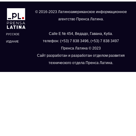
© 2016-2023 Латиноамериканское информационное
агентство Пренса Латина.
Calle E № 454, Ведадо, Гавана, Куба.
РУССКОЕ
телефон: (+53) 7 838 3496, (+53) 7 838 3497
ИЗДАНИЕ
Пренса Латина © 2023
Сайт разработан и разработан отделом развития
технического отдела Пренса Латина.