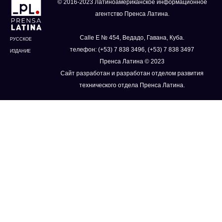
© 2016-2023 Латиноамериканское информационное
агентство Пренса Латина.
Calle E № 454, Ведадо, Гавана, Куба.
РУССКОЕ
телефон: (+53) 7 838 3496, (+53) 7 838 3497
ИЗДАНИЕ
Пренса Латина © 2023
Сайт разработан и разработан отделом развития
технического отдела Пренса Латина.