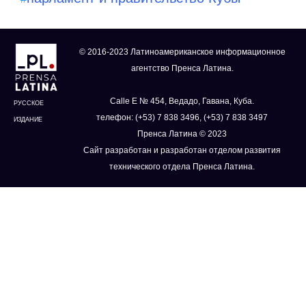
© 2016-2023 Латиноамериканское информационное
агентство Пренса Латина.
Calle E № 454, Ведадо, Гавана, Куба.
РУССКОЕ
телефон: (+53) 7 838 3496, (+53) 7 838 3497
ИЗДАНИЕ
Пренса Латина © 2023
Сайт разработан и разработан отделом развития
технического отдела Пренса Латина.