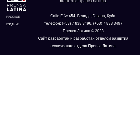
агентство Пренса Латина.
Calle E № 454, Ведадо, Гавана, Куба.
РУССКОЕ
телефон: (+53) 7 838 3496, (+53) 7 838 3497
ИЗДАНИЕ
Пренса Латина © 2023
Сайт разработан и разработан отделом развития
технического отдела Пренса Латина.