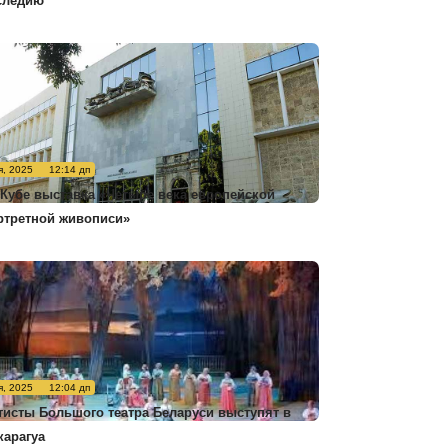
следию
я, 2025
12:14 дп
 Кубе выставка «Четыре века европейской
ртретной живописи»
я, 2025
12:04 дп
тисты Большого театра Беларуси выступят в
карагуа