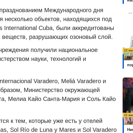
на
 с празднованием Международного дня
ря несколько объектов, находящихся под
 International Cuba, были аккредитованы
е веществ, разрушающих озоновый слой.
 учреждения получили национальное
22 ма
На
стерством науки, технологий и
по
nternacional Varadero, Meliá Varadero и
 образом, Министерство окружающей
та, Мелиа Кайо Санта-Мария и Соль Кайо
21 ма
я к тем, которые уже есть у отелей
Ар
as, Sol Río de Luna y Mares и Sol Varadero
Ни