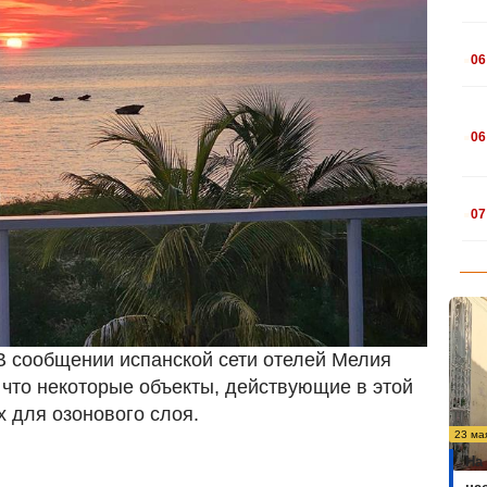
.
06
.
06
.
07
 В сообщении испанской сети отелей Мелия
 что некоторые объекты, действующие в этой
х для озонового слоя.
23 ма
На