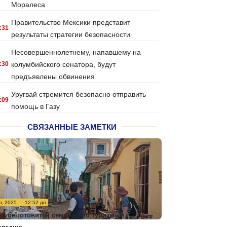
Моралеса
Правительство Мексики представит
:31
результаты стратегии безопасности
Несовершеннолетнему, напавшему на
:30
колумбийского сенатора, будут
предъявлены обвинения
Уругвай стремится безопасно отправить
:09
помощь в Газу
СВЯЗАННЫЕ ЗАМЕТКИ
я, 2025
12:52 дп
 Кубе готовится семинар по туризму и