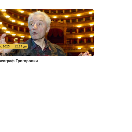
я, 2025
12:17 дп
ер один из кумиров Большого театра,
реограф Григорович