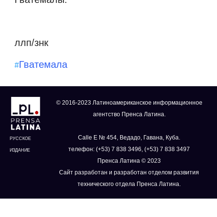
ллп/знк
Гватемала
#
© 2016-2023 Латиноамериканское информационное
агентство Пренса Латина.
Calle E № 454, Ведадо, Гавана, Куба.
РУССКОЕ
телефон: (+53) 7 838 3496, (+53) 7 838 3497
ИЗДАНИЕ
Пренса Латина © 2023
Сайт разработан и разработан отделом развития
технического отдела Пренса Латина.