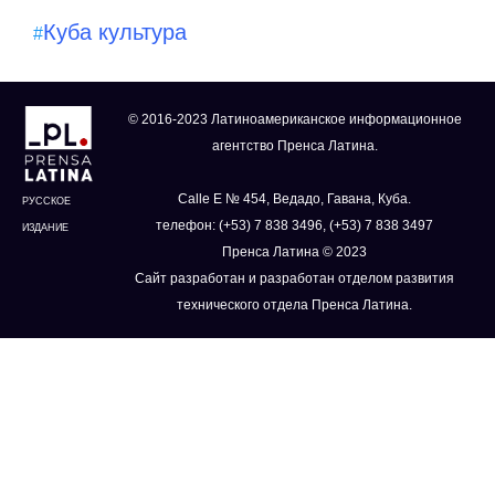
Куба культура
#
© 2016-2023 Латиноамериканское информационное
агентство Пренса Латина.
Calle E № 454, Ведадо, Гавана, Куба.
РУССКОЕ
телефон: (+53) 7 838 3496, (+53) 7 838 3497
ИЗДАНИЕ
Пренса Латина © 2023
Сайт разработан и разработан отделом развития
технического отдела Пренса Латина.