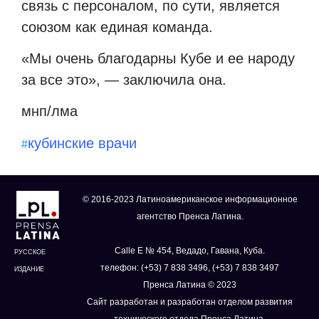
связь с персоналом, по сути, является
союзом как единая команда.
«Мы очень благодарны Кубе и ее народу
за все это», — заключила она.
мнп/лма
кубинские врачи
#
© 2016-2023 Латиноамериканское информационное
агентство Пренса Латина.
Calle E № 454, Ведадо, Гавана, Куба.
РУССКОЕ
телефон: (+53) 7 838 3496, (+53) 7 838 3497
ИЗДАНИЕ
Пренса Латина © 2023
Сайт разработан и разработан отделом развития
технического отдела Пренса Латина.