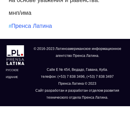
мнп/има
Пренса Латина
#
© 2016-2023 Латиноамериканское информационное
агентство Пренса Латина.
Calle E № 454, Ведадо, Гавана, Куба.
РУССКОЕ
телефон: (+53) 7 838 3496, (+53) 7 838 3497
ИЗДАНИЕ
Пренса Латина © 2023
Сайт разработан и разработан отделом развития
технического отдела Пренса Латина.