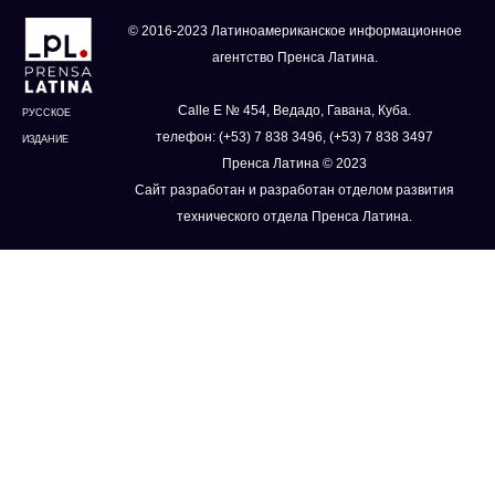
© 2016-2023 Латиноамериканское информационное
агентство Пренса Латина.
Calle E № 454, Ведадо, Гавана, Куба.
РУССКОЕ
телефон: (+53) 7 838 3496, (+53) 7 838 3497
ИЗДАНИЕ
Пренса Латина © 2023
Сайт разработан и разработан отделом развития
технического отдела Пренса Латина.