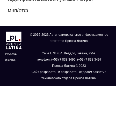
мнп/отф
© 2016-2023 Латиноамериканское информационное
агентство Пренса Латина.
Calle E № 454, Ведадо, Гавана, Куба.
РУССКОЕ
телефон: (+53) 7 838 3496, (+53) 7 838 3497
ИЗДАНИЕ
Пренса Латина © 2023
Сайт разработан и разработан отделом развития
технического отдела Пренса Латина.