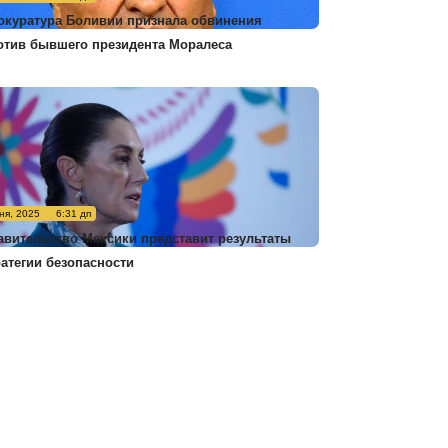
окуратура Боливии признала обвинения
отив бывшего президента Моралеса
ня, 2025
6:31 дп
авительство Мексики представит результаты
ратегии безопасности