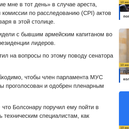
10 ию
е мне в тот день» в случае ареста,
Бо
 комиссии по расследованию (CPI) актов
по
варя в этой столице.
 видели с бывшим армейским капитаном во
резиденции лидеров.
тил на вопросы по этому поводу сенатора
10 ию
Пр
бходимо, чтобы член парламента МУС
ко
бы проголосован и одобрен пленарным
 что Болсонару поручил ему пойти в
ь техническим специалистам, как
10 ию