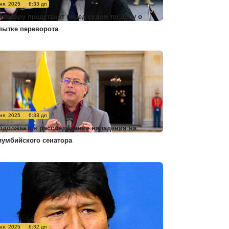
ня, 2025
6:33 дп
лсонару предстанет перед судом по делу о
пытке переворота
ня, 2025
6:33 дп
одолжается расследование нападения на
лумбийского сенатора
ня, 2025
6:32 дп