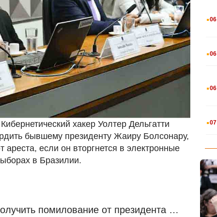
.
06
.
06
.
06
.
07
 Кибернетический хакер Уолтер Дельгатти
ердить бывшему президенту Жаиру Болсонару,
 ареста, если он вторгнется в электронные
выборах в Бразилии.
получить помилование от президента …