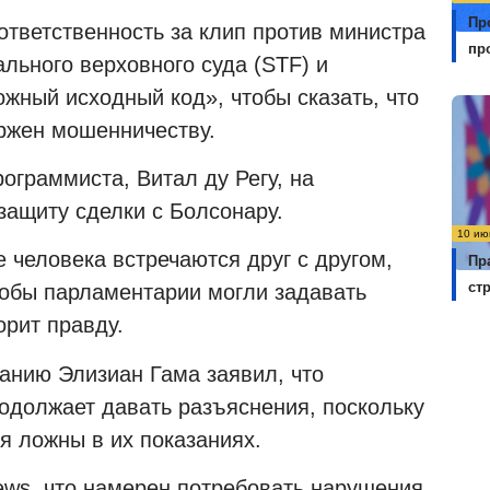
Пр
 ответственность за клип против министра
пр
льного верховного суда (STF) и
жный исходный код», чтобы сказать, что
ржен мошенничеству.
ограммиста, Витал ду Регу, на
защиту сделки с Болсонару.
10 ию
е человека встречаются друг с другом,
Пр
ст
тобы парламентарии могли задавать
орит правду.
анию Элизиан Гама заявил, что
должает давать разъяснения, поскольку
я ложны в их показаниях.
ws, что намерен потребовать нарушения