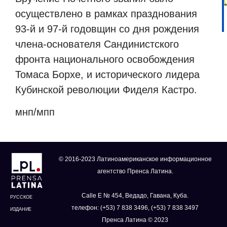
осуществлено в рамках празднования
93-й и 97-й годовщин со дня рождения
члена-основателя Сандинистского
фронта национального освобождения
Томаса Борхе, и исторического лидера
Кубинской революции Фиделя Кастро.
мнп/мпп
© 2016-2023 Латиноамериканское информационное
агентство Пренса Латина.
Calle E № 454, Ведадо, Гавана, Куба.
РУССКОЕ
телефон: (+53) 7 838 3496, (+53) 7 838 3497
ИЗДАНИЕ
Пренса Латина © 2023