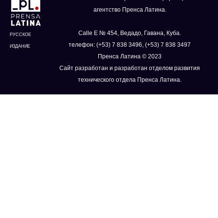
агентство Пренса Латина.
Calle E № 454, Ведадо, Гавана, Куба.
РУССКОЕ
телефон: (+53) 7 838 3496, (+53) 7 838 3497
ИЗДАНИЕ
Пренса Латина © 2023
Сайт разработан и разработан отделом развития
технического отдела Пренса Латина.