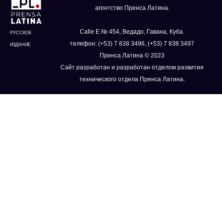
агентство Пренса Латина.
Calle E № 454, Ведадо, Гавана, Куба.
РУССКОЕ
телефон: (+53) 7 838 3496, (+53) 7 838 3497
ИЗДАНИЕ
Пренса Латина © 2023
Сайт разработан и разработан отделом развития
технического отдела Пренса Латина.