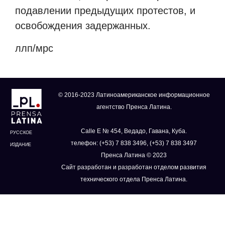
подавлении предыдущих протестов, и
освобождения задержанных.
ллп/мрс
© 2016-2023 Латиноамериканское информационное
агентство Пренса Латина.
Calle E № 454, Ведадо, Гавана, Куба.
РУССКОЕ
телефон: (+53) 7 838 3496, (+53) 7 838 3497
ИЗДАНИЕ
Пренса Латина © 2023
Сайт разработан и разработан отделом развития
технического отдела Пренса Латина.